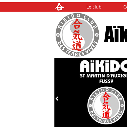
Le club
C