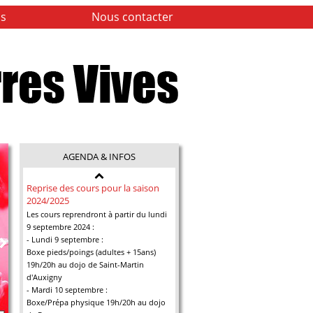
s
Nous contacter
Bienve
AGENDA & INFOS
Club 
Reprise des cours pour la saison
Cours d'
2024/2025
adultes,
Les cours reprendront à partir du lundi
de Bour
9 septembre 2024 :
- Lundi 9 septembre :
. Self-d
Boxe pieds/poings (adultes + 15ans)
. Avec a
19h/20h au dojo de Saint-Martin
. Renfo
d'Auxigny
. Assoup
- Mardi 10 septembre :
. Travail
Boxe/Prépa physique 19h/20h au dojo